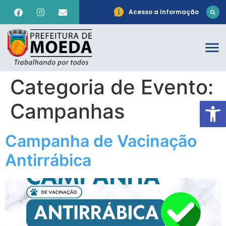
Acesso a Informação
Categoria de Evento:
Ab
Campanhas
Campanha de Vacinação
Antirrábica