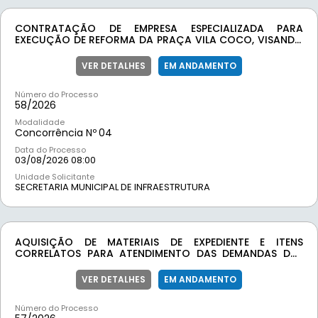
CONTRATAÇÃO DE EMPRESA ESPECIALIZADA PARA
EXECUÇÃO DE REFORMA DA PRAÇA VILA COCO, VISANDO
ATENDER DEMANDA DA SECRETARIA DE INFRAESTRUTURA
DO MUNICÍPIO DE MOEDA-MG.
VER DETALHES
EM ANDAMENTO
Número do Processo
58/
2026
Modalidade
Concorrência Nº
04
Data do Processo
03/08/2026 08:00
Unidade Solicitante
SECRETARIA MUNICIPAL DE INFRAESTRUTURA
AQUISIÇÃO DE MATERIAIS DE EXPEDIENTE E ITENS
CORRELATOS PARA ATENDIMENTO DAS DEMANDAS DAS
SECRETARIAS MUNICIPAIS.
VER DETALHES
EM ANDAMENTO
Número do Processo