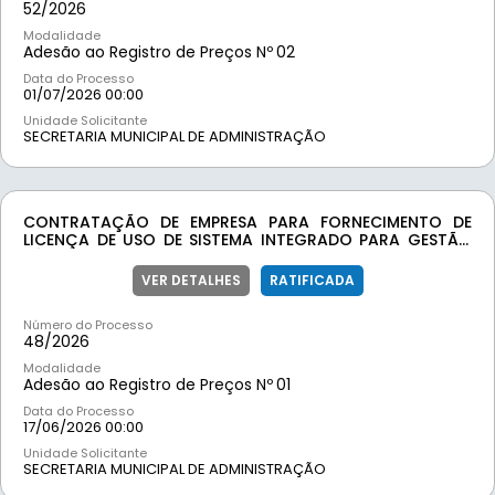
52/
2026
Modalidade
Adesão ao Registro de Preços Nº
02
Data do Processo
01/07/2026 00:00
Unidade Solicitante
SECRETARIA MUNICIPAL DE ADMINISTRAÇÃO
CONTRATAÇÃO DE EMPRESA PARA FORNECIMENTO DE
LICENÇA DE USO DE SISTEMA INTEGRADO PARA GESTÃO
PÚBLICA MUNICIPAL EM PLATAFORMA ONLINE, COM OS
SERVIÇOS DE CONVERSÃO DE DADOS, IMPLANTAÇÃO,
VER DETALHES
RATIFICADA
TREINAMENTO E MANUTENÇÃO
Número do Processo
48/
2026
Modalidade
Adesão ao Registro de Preços Nº
01
Data do Processo
17/06/2026 00:00
Unidade Solicitante
SECRETARIA MUNICIPAL DE ADMINISTRAÇÃO