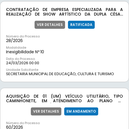
CONTRATAÇÃO DE EMPRESA ESPECIALIZADA PARA A
REALIZAÇÃO DE SHOW ARTÍSTICO DA DUPLA CÉSAR
MENOTTI & FABIANO, A SER REALIZADO NO DIA 05 DE
SETEMBRO DE 2026, DURANTE O RODEIO DO MUNICÍPIO
VER DETALHES
RATIFICADA
DE MOEDA/MG
Número do Processo
28/
2026
Modalidade
Inexigibilidade Nº
10
Data do Processo
24/03/2026 00:00
Unidade Solicitante
SECRETARIA MUNICIPAL DE EDUCAÇÃO, CULTURA E TURISMO
AQUISIÇÃO DE 01 (UM) VEÍCULO UTILITÁRIO, TIPO
CAMINHONETE, EM ATENDIMENTO AO PLANO DE
TRABALHO Nº 001821/2026 DA TRANSFERÊNCIA ESPECIAL,
PARA A SECRETARIA MUNICIPAL DE AGRICULTURA E MEIO
VER DETALHES
EM ANDAMENTO
AMBIENTE DE MOEDA/MG.
Número do Processo
60/
2026