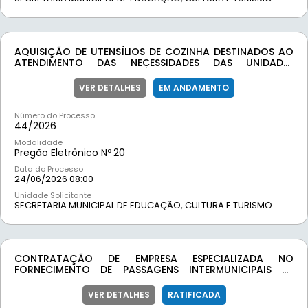
AQUISIÇÃO DE UTENSÍLIOS DE COZINHA DESTINADOS AO
ATENDIMENTO DAS NECESSIDADES DAS UNIDADES
ESCOLARES VINCULADAS À SECRETARIA MUNICIPAL DE
EDUCAÇÃO DE MOEDA/MG.
VER DETALHES
EM ANDAMENTO
Número do Processo
44/
2026
Modalidade
Pregão Eletrônico Nº
20
Data do Processo
24/06/2026 08:00
Unidade Solicitante
SECRETARIA MUNICIPAL DE EDUCAÇÃO, CULTURA E TURISMO
CONTRATAÇÃO DE EMPRESA ESPECIALIZADA NO
FORNECIMENTO DE PASSAGENS INTERMUNICIPAIS DE
ÔNIBUS, DESTINADAS AO ATENDIMENTO DE PESSOAS E
FAMÍLIAS EM SITUAÇÃO DE VULNERABILIDADE SOCIAL,
VER DETALHES
RATIFICADA
DEVIDAMENTE INSCRITAS NO PROGRAMA DE PROTEÇÃO