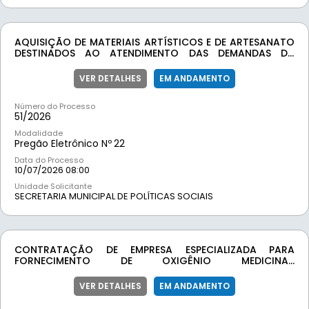
AQUISIÇÃO DE MATERIAIS ARTÍSTICOS E DE ARTESANATO
DESTINADOS AO ATENDIMENTO DAS DEMANDAS DA
SECRETARIA DE POLÍTICAS SOCIAIS DO MUNICÍPIO DE
MOEDA/MG
VER DETALHES
EM ANDAMENTO
Número do Processo
51/
2026
Modalidade
Pregão Eletrônico Nº
22
Data do Processo
10/07/2026 08:00
Unidade Solicitante
SECRETARIA MUNICIPAL DE POLÍTICAS SOCIAIS
CONTRATAÇÃO DE EMPRESA ESPECIALIZADA PARA
FORNECIMENTO DE OXIGÊNIO MEDICINAL,
CONTEMPLANDO RECARGA, TRANSPORTE E LOCAÇÃO
DOS EQUIPAMENTOS NECESSÁRIOS, PARA ATENDIMENTO
VER DETALHES
EM ANDAMENTO
DAS NECESSIDADES DA SECRETARIA MUNICIPAL DE SAÚDE
DE MOEDA/MG