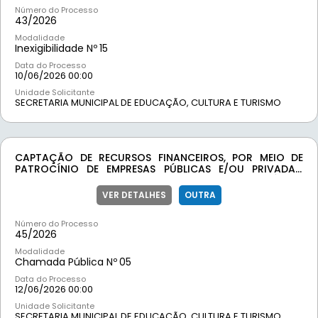
Número do Processo
43/
2026
Modalidade
Inexigibilidade Nº
15
Data do Processo
10/06/2026 00:00
Unidade Solicitante
SECRETARIA MUNICIPAL DE EDUCAÇÃO, CULTURA E TURISMO
CAPTAÇÃO DE RECURSOS FINANCEIROS, POR MEIO DE
PATROCÍNIO DE EMPRESAS PÚBLICAS E/OU PRIVADAS,
PARA O “24º RODEIO DE MOEDA”, QUE ACONTECERÁ NOS
DIAS 5 E 6 DE SETEMBRO DE 2026, NO PARQUE DE EVENTOS
VER DETALHES
OUTRA
ANTÔNIO AGOSTINHO DA SILVA (TINO DO LEITE), NO
MUNICÍPIO DE MOEDA/MG
Número do Processo
45/
2026
Modalidade
Chamada Pública Nº
05
Data do Processo
12/06/2026 00:00
Unidade Solicitante
SECRETARIA MUNICIPAL DE EDUCAÇÃO, CULTURA E TURISMO