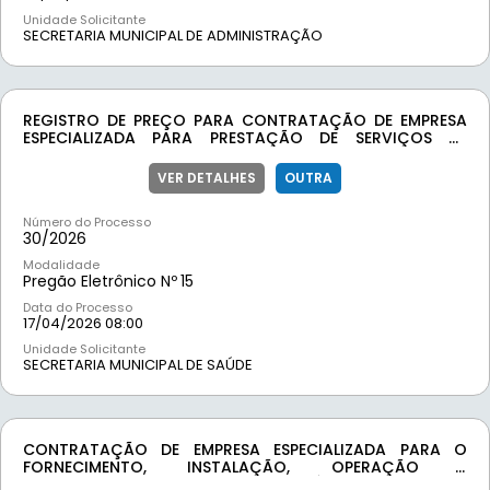
Unidade Solicitante
SECRETARIA MUNICIPAL DE ADMINISTRAÇÃO
REGISTRO DE PREÇO PARA CONTRATAÇÃO DE EMPRESA
ESPECIALIZADA PARA PRESTAÇÃO DE SERVIÇOS DE
MANUTENÇÃO PREVENTIVA E CORRETIVA EM
EQUIPAMENTO DE RAIO-X E IMPRESSORA DE RAIO-X, BEM
VER DETALHES
OUTRA
COMO PARA O FORNECIMENTO DE FILMES RADIOLÓGICOS,
DESTINADOS AO ATENDIMENTO DAS DEMANDAS DA
Número do Processo
SECRETARIA MUNICIPAL DE SAÚDE DO MUNICÍPIO DE
30/
2026
MOEDA/MG
Modalidade
Pregão Eletrônico Nº
15
Data do Processo
17/04/2026 08:00
Unidade Solicitante
SECRETARIA MUNICIPAL DE SAÚDE
CONTRATAÇÃO DE EMPRESA ESPECIALIZADA PARA O
FORNECIMENTO, INSTALAÇÃO, OPERAÇÃO E
MANUTENÇÃO DE MATERIAL LUMINOTÉCNICO, INCLUINDO