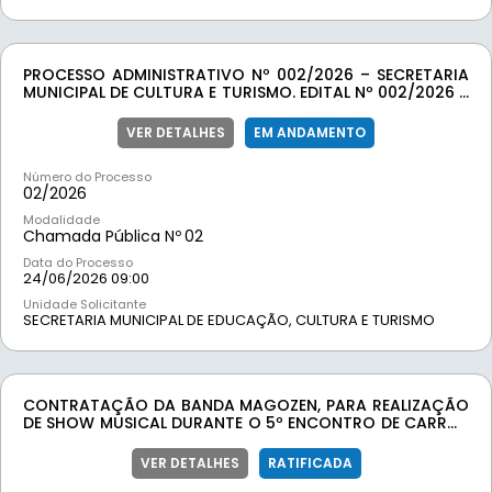
PROCESSO ADMINISTRATIVO Nº 002/2026 – SECRETARIA
MUNICIPAL DE CULTURA E TURISMO. EDITAL Nº 002/2026 –
EDITAL DE CHAMAMENTO PÚBLICO PARA
CREDENCIAMENTO DE PESSOA FÍSICA OU JURÍDICA PARA
VER DETALHES
EM ANDAMENTO
USO E EXPLORAÇÃO COMERCIAL DE BARRACAS DURANTE
A REALIZAÇÃO DO EVENTO “3º ARRAIÁ DE MOEDA/MG
Número do Processo
02/
2026
Modalidade
Chamada Pública Nº
02
Data do Processo
24/06/2026 09:00
Unidade Solicitante
SECRETARIA MUNICIPAL DE EDUCAÇÃO, CULTURA E TURISMO
CONTRATAÇÃO DA BANDA MAGOZEN, PARA REALIZAÇÃO
DE SHOW MUSICAL DURANTE O 5º ENCONTRO DE CARROS
ANTIGOS, 3º ENCONTRO DE MOTO CLUBES E FEIRA
MUNICIPAL DE AGRICULTURA FAMILIAR DE MOEDA-MG.
VER DETALHES
RATIFICADA