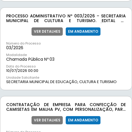
PROCESSO ADMINISTRATIVO Nº 003/2026 – SECRETARIA
MUNICIPAL DE CULTURA E TURISMO. EDITAL DE
CHAMAMENTO PÚBLICO Nº 003/2026 –
CREDENCIAMENTO DE PESSOAS FÍSICAS E JURÍDICAS PARA
VER DETALHES
EM ANDAMENTO
CESSÃO DE USO E EXPLORAÇÃO COMERCIAL DE
BARRACAS DURANTE A REALIZAÇÃO DO EVENTO “1º
Número do Processo
ENCONTRO DE BANDAS, 5º ENCONTRO DE CARROS
03/
2026
ANTIGOS E 3º ENCONTRO DE MOTOCLUBES”, PROMOVIDO
PELO MUNICÍPIO DE MOEDA/MG, NOS DIAS 18 E 19 DE
Modalidade
JULHO DE 2026.
Chamada Pública Nº
03
Data do Processo
10/07/2026 00:00
Unidade Solicitante
SECRETARIA MUNICIPAL DE EDUCAÇÃO, CULTURA E TURISMO
CONTRATAÇÃO DE EMPRESA PARA CONFECÇÃO DE
CAMISETAS EM MALHA PV, COM PERSONALIZAÇÃO, PARA
ATENDER ÀS DEMANDAS INSTITUCIONAIS E ÀS CAMPANHAS
DA SECRETARIA DE POLÍTICAS SOCIAIS DO MUNICÍPIO DE
VER DETALHES
EM ANDAMENTO
MOEDA/MG