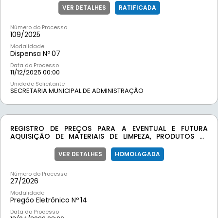
MÃO DE OBRA, DESTINADO À DECORAÇÃO ARTÍSTICA E
VER DETALHES
RATIFICADA
CENOGRÁFICA DA ILUMINAÇÃO PÚBLICA NATALINA DO
MUNICÍPIO DE MOEDA, PARA O EXERCÍCIO DE 2025
Número do Processo
109/
2025
Modalidade
Dispensa Nº
07
Data do Processo
11/12/2025 00:00
Unidade Solicitante
SECRETARIA MUNICIPAL DE ADMINISTRAÇÃO
REGISTRO DE PREÇOS PARA A EVENTUAL E FUTURA
AQUISIÇÃO DE MATERIAIS DE LIMPEZA, PRODUTOS DE
HIGIENIZAÇÃO, ITENS DESCARTÁVEIS E DEMAIS
CORRELATOS, DESTINADOS AO ATENDIMENTO DAS
VER DETALHES
HOMOLAGADA
NECESSIDADES DA SECRETARIA MUNICIPAL DE
ADMINISTRAÇÃO E DAS DEMAIS SECRETARIAS DA
Número do Processo
PREFEITURA MUNICIPAL DE MOEDA/MG.
27/
2026
Modalidade
Pregão Eletrônico Nº
14
Data do Processo