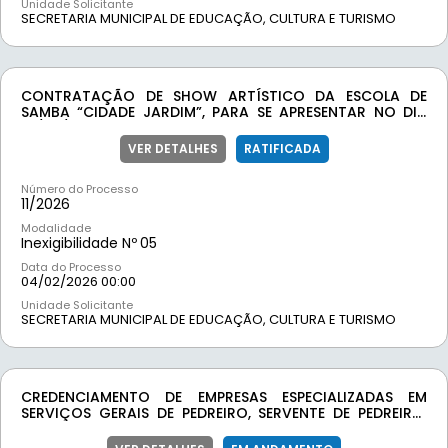
Unidade Solicitante
SECRETARIA MUNICIPAL DE EDUCAÇÃO, CULTURA E TURISMO
CONTRATAÇÃO DE SHOW ARTÍSTICO DA ESCOLA DE
SAMBA “CIDADE JARDIM”, PARA SE APRESENTAR NO DIA
14/02/2026, NO CARNAVAL “CARNAMOEDA 2026” DA
CIDADE DE MOEDA
VER DETALHES
RATIFICADA
Número do Processo
11/
2026
Modalidade
Inexigibilidade Nº
05
Data do Processo
04/02/2026 00:00
Unidade Solicitante
SECRETARIA MUNICIPAL DE EDUCAÇÃO, CULTURA E TURISMO
CREDENCIAMENTO DE EMPRESAS ESPECIALIZADAS EM
SERVIÇOS GERAIS DE PEDREIRO, SERVENTE DE PEDREIRO,
CALCETEIRO, ELETRICISTA, PINTOR, JARDINEIRO E
SOLDADOR PARA ATENDER AS DEMANDAS DAS