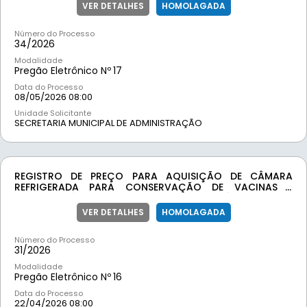
SECRETARIAS DA PREFEITURA MUNICIPAL DE MOEDAMG,
VER DETALHES
HOMOLAGADA
VISANDO GARANTIR O FORNECIMENTO ADEQUADO DE
ALIMENTAÇÃO PARA SERVIDORES, EVENTOS
Número do Processo
INSTITUCIONAIS E DEMAIS DEMANDAS ADMINISTRATIVAS.
34/
2026
Modalidade
Pregão Eletrônico Nº
17
Data do Processo
08/05/2026 08:00
Unidade Solicitante
SECRETARIA MUNICIPAL DE ADMINISTRAÇÃO
REGISTRO DE PREÇO PARA AQUISIÇÃO DE CÂMARA
REFRIGERADA PARA CONSERVAÇÃO DE VACINAS E
IMUNOBIOLÓGICOS, DESTINADA A ATENDER ÀS DEMANDAS
DA SECRETARIA MUNICIPAL DE SAÚDE DA PREFEITURA
VER DETALHES
HOMOLAGADA
MUNICIPAL DE MOEDA, GARANTINDO O ADEQUADO
ARMAZENAMENTO DE PRODUTOS TERMOLÁBEIS EM
Número do Processo
CONDIÇÕES CONTROLADAS DE TEMPERATURA.
31/
2026
Modalidade
Pregão Eletrônico Nº
16
Data do Processo
22/04/2026 08:00