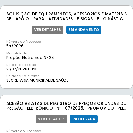
AQUISIÇÃO DE EQUIPAMENTOS, ACESSÓRIOS E MATERIAIS
DE APOIO PARA ATIVIDADES FÍSICAS E GINÁSTICA,
DESTINADOS AO ATENDIMENTO DAS NECESSIDADES DA
SECRETARIA MUNICIPAL DE SAÚDE
VER DETALHES
EM ANDAMENTO
Número do Processo
54/
2026
Modalidade
Pregão Eletrônico Nº
24
Data do Processo
21/07/2026 08:00
Unidade Solicitante
SECRETARIA MUNICIPAL DE SAÚDE
ADESÃO ÀS ATAS DE REGISTRO DE PREÇOS ORIUNDAS DO
PREGÃO ELETRÔNICO Nº 07/2025, PROMOVIDO PELA
AMESP, PARA AQUISIÇÃO DE MÓVEIS PLANEJADOS EM
MARCENARIA E CADEIRAS, DESTINADOS À SECRETARIA
VER DETALHES
RATIFICADA
MUNICIPAL DE ADMINISTRAÇÃO DO MUNICÍPIO DE
MOEDA/MG.
Número do Processo