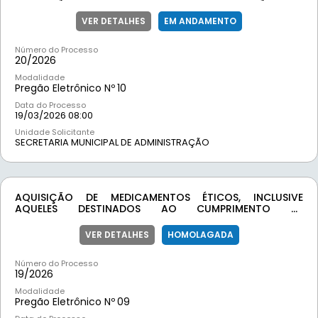
UNIFORMES, COM APLICAÇÃO DE LOGOMARCA,
IDENTIFICAÇÃO INSTITUCIONAL E DEMAIS ELEMENTOS
VER DETALHES
EM ANDAMENTO
GRÁFICOS, DESTINADOS AO ATENDIMENTO DAS
DEMANDAS DA PREFEITURA MUNICIPAL DE MOEDAMG
Número do Processo
20/
2026
Modalidade
Pregão Eletrônico Nº
10
Data do Processo
19/03/2026 08:00
Unidade Solicitante
SECRETARIA MUNICIPAL DE ADMINISTRAÇÃO
AQUISIÇÃO DE MEDICAMENTOS ÉTICOS, INCLUSIVE
AQUELES DESTINADOS AO CUMPRIMENTO DE
DETERMINAÇÕES JUDICIAIS, PARA ATENDIMENTO DAS
DEMANDAS DA SECRETARIA MUNICIPAL DE SAÚDE,
VER DETALHES
HOMOLAGADA
ASSEGURANDO A CONTINUIDADE DA ASSISTÊNCIA
FARMACÊUTICA E O CUMPRIMENTO DAS OBRIGAÇÕES
Número do Processo
LEGAIS DO MUNICÍPIO
19/
2026
Modalidade
Pregão Eletrônico Nº
09