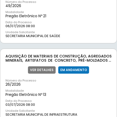
Número do Processo
49/
2026
Modalidade
Pregão Eletrônico Nº
21
Data do Processo
06/07/2026 08:00
Unidade Solicitante
SECRETARIA MUNICIPAL DE SAÚDE
AQUISIÇÃO DE MATERIAIS DE CONSTRUÇÃO, AGREGADOS
MINERAIS, ARTEFATOS DE CONCRETO, PRÉ-MOLDADOS E
RESERVATÓRIOS DE POLIETILENO, DESTINADOS AO
ATENDIMENTO DAS DEMANDAS DA SECRETARIA MUNICIPAL
VER DETALHES
EM ANDAMENTO
DE INFRAESTRUTURA.
Número do Processo
26/
2026
Modalidade
Pregão Eletrônico Nº
13
Data do Processo
03/07/2026 08:00
Unidade Solicitante
SECRETARIA MUNICIPAL DE INFRAESTRUTURA