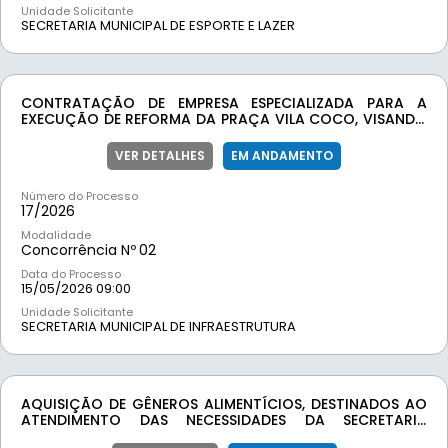
Unidade Solicitante
SECRETARIA MUNICIPAL DE ESPORTE E LAZER
CONTRATAÇÃO DE EMPRESA ESPECIALIZADA PARA A
EXECUÇÃO DE REFORMA DA PRAÇA VILA COCO, VISANDO
ATENDER DEMANDA DA SECRETARIA DE INFRAESTRUTURA
DO MUNICIPIO DE MOEDA-MG
VER DETALHES
EM ANDAMENTO
Número do Processo
17/
2026
Modalidade
Concorrência Nº
02
Data do Processo
15/05/2026 09:00
Unidade Solicitante
SECRETARIA MUNICIPAL DE INFRAESTRUTURA
AQUISIÇÃO DE GÊNEROS ALIMENTÍCIOS, DESTINADOS AO
ATENDIMENTO DAS NECESSIDADES DA SECRETARIA
MUNICIPAL DE ADMINISTRAÇÃO, BEM COMO DAS DEMAIS