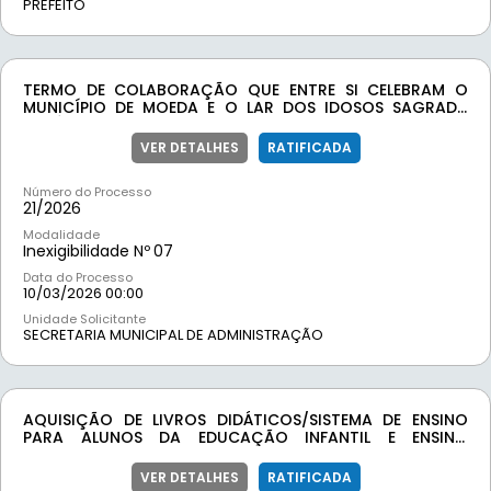
PREFEITO
TERMO DE COLABORAÇÃO QUE ENTRE SI CELEBRAM O
MUNICÍPIO DE MOEDA E O LAR DOS IDOSOS SAGRADA
FAMÍLIA.
VER DETALHES
RATIFICADA
Número do Processo
21/
2026
Modalidade
Inexigibilidade Nº
07
Data do Processo
10/03/2026 00:00
Unidade Solicitante
SECRETARIA MUNICIPAL DE ADMINISTRAÇÃO
AQUISIÇÃO DE LIVROS DIDÁTICOS/SISTEMA DE ENSINO
PARA ALUNOS DA EDUCAÇÃO INFANTIL E ENSINO
FUNDAMENTAL DA REDE MUNICIPAL DE EDUCAÇÃO DO
MUNICÍPIO DE MOEDA/MG
VER DETALHES
RATIFICADA