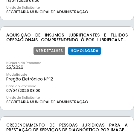
13/04/2026 08:00
Unidade Solicitante
SECRETARIA MUNICIPAL DE ADMINISTRAÇÃO
AQUISIÇÃO DE INSUMOS LUBRIFICANTES E FLUIDOS
OPERACIONAIS, COMPREENDENDO ÓLEOS LUBRIFICANTES
AUTOMOTIVOS, FLUIDOS DE TRANSMISSÃO E FREIO,
AGENTES DESENGRIPANTES E AGENTE REDUTOR LÍQUIDO
VER DETALHES
HOMOLAGADA
DE ÓXIDO DE NITROGÊNIO AUTOMOTIVO (ARLA 32),
VISANDO ATENDER ÀS NECESSIDADES DE MANUTENÇÃO
Número do Processo
PREVENTIVA E CORRETIVA DA FROTA DE VEÍCULOS E
25/
2026
EQUIPAMENTOS DA PREFEITURA MUNICIPAL DE MOEDA/MG.
Modalidade
Pregão Eletrônico Nº
12
Data do Processo
07/04/2026 08:00
Unidade Solicitante
SECRETARIA MUNICIPAL DE ADMINISTRAÇÃO
CREDENCIAMENTO DE PESSOAS JURÍDICAS PARA A
PRESTAÇÃO DE SERVIÇOS DE DIAGNÓSTICO POR IMAGEM