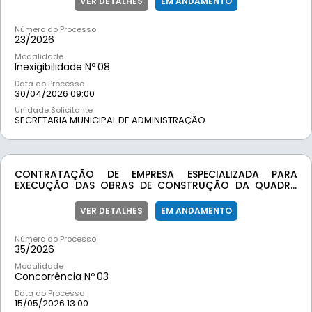
VER DETALHES
EM ANDAMENTO
SECRETARIAS DO MUNICIPIO DE MOEDA/MG, CONFORME
ESPECIFICAÇÕES CONSTANTES DO ANEXO I DESTE EDITAL.
Número do Processo
23/
2026
Modalidade
Inexigibilidade Nº
08
Data do Processo
30/04/2026 09:00
Unidade Solicitante
SECRETARIA MUNICIPAL DE ADMINISTRAÇÃO
CONTRATAÇÃO DE EMPRESA ESPECIALIZADA PARA
EXECUÇÃO DAS OBRAS DE CONSTRUÇÃO DA QUADRA
POLIESPORTIVA DE TAQUARAÇU, VISANDO ATENDER
DEMANDA DA SECRETARIA DE ESPORTES DO MUNICÍPIO DE
VER DETALHES
EM ANDAMENTO
MOEDA-MG DE ACORDO COM O CONTRATO DE REPASSE
980890/2025/MESP/CAIXA.
Número do Processo
35/
2026
Modalidade
Concorrência Nº
03
Data do Processo
15/05/2026 13:00