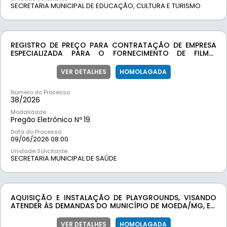
SECRETARIA MUNICIPAL DE EDUCAÇÃO, CULTURA E TURISMO
REGISTRO DE PREÇO PARA CONTRATAÇÃO DE EMPRESA
ESPECIALIZADA PARA O FORNECIMENTO DE FILMES
RADIOLÓGICOS, DESTINADOS AO ATENDIMENTO DAS
DEMANDAS DA SECRETARIA MUNICIPAL DE SAÚDE DO
VER DETALHES
HOMOLAGADA
MUNICÍPIO DE MOEDA/MG
Número do Processo
38/
2026
Modalidade
Pregão Eletrônico Nº
19
Data do Processo
09/06/2026 08:00
Unidade Solicitante
SECRETARIA MUNICIPAL DE SAÚDE
AQUISIÇÃO E INSTALAÇÃO DE PLAYGROUNDS, VISANDO
ATENDER ÀS DEMANDAS DO MUNICÍPIO DE MOEDA/MG, EM
CONFORMIDADE COM AS ESPECIFICAÇÕES DO CONVÊNIO
Nº 833/2025 CELEBRADO JUNTO AO MINISTÉRIO DO
VER DETALHES
HOMOLAGADA