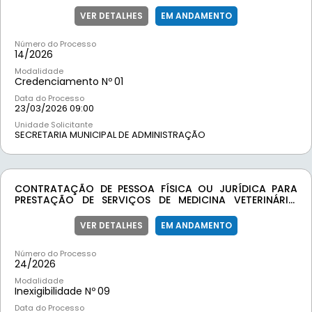
À POPULAÇÃO ATENDIDA PELA REDE PÚBLICA MUNICIPAL
DE SAÚDE DE MOEDA/MG, VISANDO AMPLIAR E GARANTIR
VER DETALHES
EM ANDAMENTO
A OFERTA CONTÍNUA, COM QUALIDADE E EFICIÊNCIA
Número do Processo
14/
2026
Modalidade
Credenciamento Nº
01
Data do Processo
23/03/2026 09:00
Unidade Solicitante
SECRETARIA MUNICIPAL DE ADMINISTRAÇÃO
CONTRATAÇÃO DE PESSOA FÍSICA OU JURÍDICA PARA
PRESTAÇÃO DE SERVIÇOS DE MEDICINA VETERINÁRIA,
COMPREENDENDO ATENDIMENTO CLÍNICO, INCLUSIVE DE
URGÊNCIA E EMERGÊNCIA, AVALIAÇÃO, TRATAMENTO E
VER DETALHES
EM ANDAMENTO
ACOMPANHAMENTO DE CÃES E GATOS EM SITUAÇÃO DE
RUA, CONFORME DEMANDA DA SECRETARIA MUNICIPAL
Número do Processo
SAÚDE
24/
2026
Modalidade
Inexigibilidade Nº
09
Data do Processo