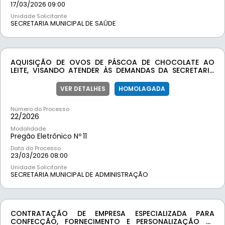
17/03/2026 09:00
Unidade Solicitante
SECRETARIA MUNICIPAL DE SAÚDE
AQUISIÇÃO DE OVOS DE PÁSCOA DE CHOCOLATE AO
LEITE, VISANDO ATENDER ÀS DEMANDAS DA SECRETARIA
MUNICIPAL DE ADMINISTRAÇÃO E DA SECRETARIA
MUNICIPAL DE EDUCAÇÃO DA PREFEITURA MUNICIPAL DE
VER DETALHES
HOMOLAGADA
MOEDA/MG, EM RAZÃO DAS FESTIVIDADES
COMEMORATIVAS DA PÁSCOA.
Número do Processo
22/
2026
Modalidade
Pregão Eletrônico Nº
11
Data do Processo
23/03/2026 08:00
Unidade Solicitante
SECRETARIA MUNICIPAL DE ADMINISTRAÇÃO
CONTRATAÇÃO DE EMPRESA ESPECIALIZADA PARA
CONFECÇÃO, FORNECIMENTO E PERSONALIZAÇÃO DE