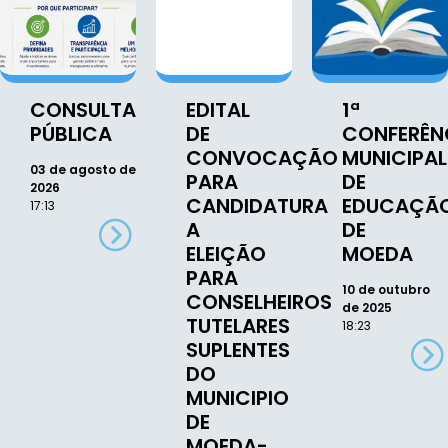
CONSULTA
EDITAL
1ª
PÚBLICA
DE
CONFERÊN
CONVOCAÇÃO
MUNICIPAL
03 de agosto de
PARA
DE
2026
CANDIDATURA
EDUCAÇÃ
17:13
A
DE
ELEIÇÃO
MOEDA
PARA
10 de outubro
CONSELHEIROS
de 2025
TUTELARES
18:23
SUPLENTES
DO
MUNICIPIO
DE
MOEDA-