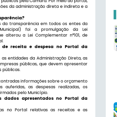
 públicos pela Câmara. Por meio do portal,
s da administração direta e indireta e a
nsparência?
s da transparência em todos os entes da
Municipal) foi a promulgação da Lei
e alterou a Lei Complementar n°101, de
l.
de receita e despesa no Portal da
as entidades da Administração Direta, as
 empresas públicas, que devem apresentar
 públicas.
contradas informações sobre o orçamento
s auferidas, as despesas realizadas, os
firmados pelo Município.
s dados apresentados no Portal da
s no Portal relativas as receitas e as