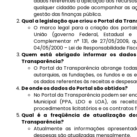
dados referentes a aplicação dos recursos
qualquer cidadão pode acompanhar as açõe
gestão das finanças pública.
Qual a legislação que criou o Portal da Tra
O marco legal para a criação dos portai
União (governo Federal, Estadual e 
Complementar n° 131, de 27/05/2009, qu
04/05/2000 – Lei de Responsabilidade Fisca
Quem está obrigado informar os dados 
Transparência?
O Portal da Transparência abrange todas 
autarquias, as fundações, os fundos e as
os dados referentes às receitas e despesas
De onde os dados do Portal são obtidos?
No Portal da Transparência podem ser en
Municipal (PPA, LDO e LOA), as receita
procedimentos licitatórios e os contratos 
Qual é a freqüência de atualização do
Transparência?
Atualmente as informações apresentada
despesas são atualizadas mensalmente.