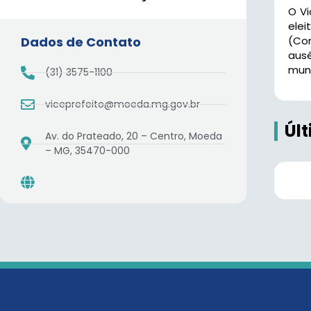
O Vi
elei
Dados de Contato
(Con
aus
muni
(31) 3575-1100
viceprefeito@moeda.mg.gov.br
Úl
Av. do Prateado, 20 – Centro, Moeda
– MG, 35470-000