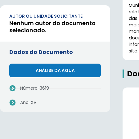
Mun
rela
AUTOR OU UNIDADE SOLICITANTE
das 
Nenhum autor do documento
meio
selecionado.
mani
docu
info
site
Dados do Documento
ANÁLISE DA ÁGUA
Do
Número: 3619
Ano: XV