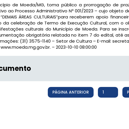
icípio de Moeda/MG, toma público a prorrogação de pra
tivo ao Processo Administrativo Nº 001/2023 – cujo objeto de
“DEMAIS ÁREAS CULTURAIS”para receberem apoio financeiro
 da celebração de Termo de Execução Cultural, com o obj
festações culturais do Município de Moeda. Para se ins
mentação obrigatória relatada no item 7 do edital, até as
rmações: (31) 3575-1140 – Setor de Cultura – E-mail: se
: www.moeda.mg.gov.br. – 2023-10-10 08:00:00
cumento
PÁGINA ANTERIOR