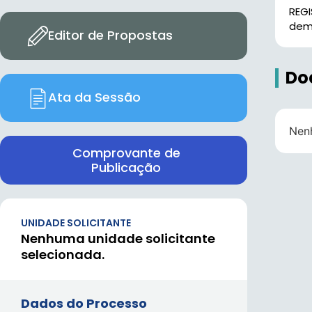
REG
dema
Editor de Propostas
Do
Ata da Sessão
Nen
Comprovante de
Publicação
UNIDADE SOLICITANTE
Nenhuma unidade solicitante
selecionada.
Dados do Processo