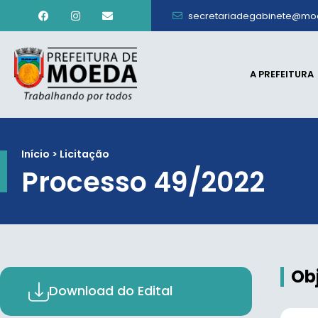
secretariadegabinete@mo
A PREFEITURA
Início > Licitação
Processo 49/2022
Ob
Download do Edital