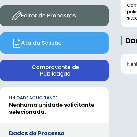
Con
pol
Editor de Propostas
situ
Do
Ata da Sessão
Nen
Comprovante de
Publicação
UNIDADE SOLICITANTE
Nenhuma unidade solicitante
selecionada.
Dados do Processo