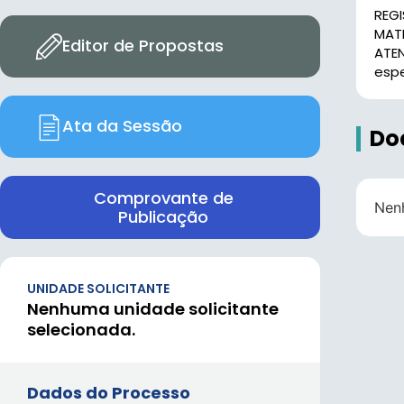
REG
MAT
Editor de Propostas
ATE
espe
Ata da Sessão
Do
Comprovante de
Nen
Publicação
UNIDADE SOLICITANTE
Nenhuma unidade solicitante
selecionada.
Dados do Processo