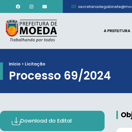
secretariadegabinete@mo
A PREFEITURA
Início > Licitação
Processo 69/2024
Ob
Download do Edital