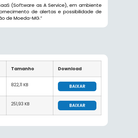
SaaS (Software as A Service), em ambiente
rnecimento de alertas e possibilidade de
ção de Moeda-MG.”
Tamanho
Download
822,11 KB
BAIXAR
251,93 KB
BAIXAR