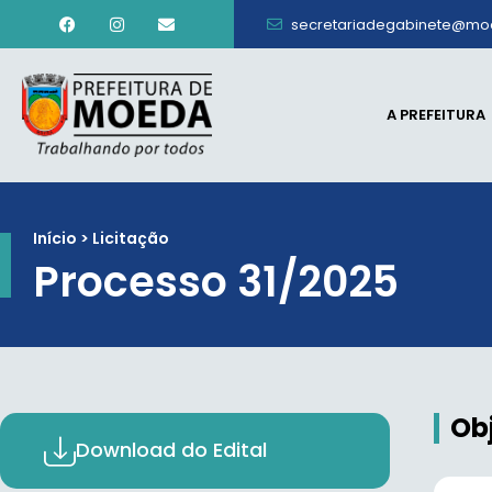
secretariadegabinete@mo
A PREFEITURA
Início > Licitação
Processo 31/2025
Ob
Download do Edital