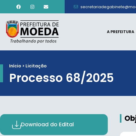
secretariadegabinete@mo
A PREFEITURA
Início > Licitação
Processo 68/2025
Ob
Download do Edital