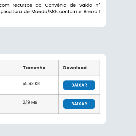
e, com recursos do Convênio de Saída nº
Agricultura de Moeda/MG, conforme Anexo I
Tamanho
Download
55,83 KB
BAIXAR
2,19 MB
BAIXAR