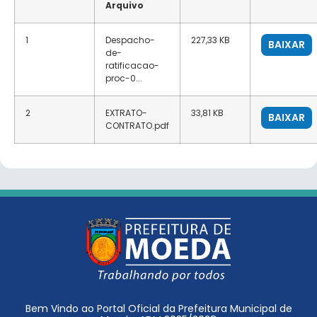
Arquivo
1
Despacho-
227,33 KB
BAIXAR
de-
ratificacao-
proc-0...
2
EXTRATO-
33,81 KB
BAIXAR
CONTRATO.pdf
Bem Vindo ao Portal Oficial da Prefeitura Municipal de