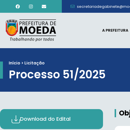
secretariadegabinete@mo
A PREFEITURA
Início > Licitação
Processo 51/2025
Ob
Download do Edital