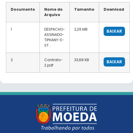
Documento
Nome do
Tamanho
Download
Arquivo
1
DESPACHO-
2,29 MB
BAIXAR
ASSINADO-
TIPHANY-E-
ST...
2
Contrato-
33,68 KB
BAIXAR
2.pdf